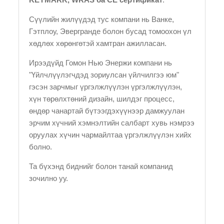
Сүүлийн жилүүдэд тус компани нь Ванке,
Гэтплоу, Эвергранде болон бусад томоохон үл
хөдлөх хөрөнгөтэй хамтран ажилласан.
Ирээдүйд Гомон Нью Энержи компани нь
"Үйлчлүүлэгчдэд зориулсан үйлчилгээ юм"
гэсэн зарчмыг үргэлжлүүлэн үргэлжлүүлэн,
хүн төрөлхтөний дизайн, шилдэг процесс,
өндөр чанартай бүтээгдэхүүнээр дамжуулан
эрчим хүчний хэмнэлтийн салбарт хувь нэмрээ
оруулах хүчин чармайлтаа үргэлжлүүлэн хийх
болно.
Та бүхэнд биднийг болон танай компанид
зочилно уу.