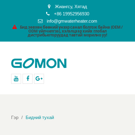
Жиангсу, Хятад
+86 19952956930
info@gmwaterheater.com
Бид зөвхөн бөөний үнээр санал болгож байна (OEM /
ODM үйлчилгээ), хэлэлцээр хийх глобал
дистрибьюторуудад тавтай морилно уу!
youtube
Facebook
Google+
Гэр
Бидний тухай