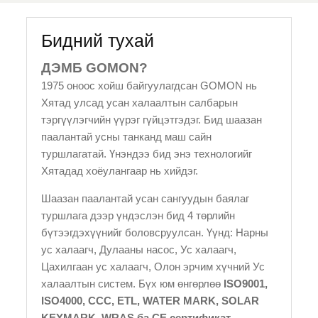
Бидний тухай
ДЭМБ GOMON?
1975 оноос хойш байгуулагдсан GOMON нь
Хятад улсад усан халаалтын салбарын
тэргүүлэгчийн үүрэг гүйцэтгэдэг. Бид шаазан
паалантай усны танканд маш сайн
туршлагатай. Үнэндээ бид энэ технологийг
Хятадад хоёулангаар нь хийдэг.
Шаазан паалантай усан сангуудын баялаг
туршлага дээр үндэслэн бид 4 төрлийн
бүтээгдэхүүнийг боловсруулсан. Үүнд: Нарны
ус халаагч, Дулааны насос, Ус халаагч,
Цахилгаан ус халаагч, Олон эрчим хүчний Ус
халаалтын систем. Бүх юм өнгөрлөө
ISO9001,
ISO4000, CCC, ETL, WATER MARK, SOLAR
KEYMARK, WRAS ба CE сертификат
.