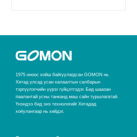
1975 оноос хойш байгуулагдсан GOMON нь
Хятад улсад усан халаалтын салбарын
тэргүүлэгчийн үүрэг гүйцэтгэдэг. Бид шаазан
паалантай усны танканд маш сайн туршлагатай.
Үнэндээ бид энэ технологийг Хятадад
хоёулангаар нь хийдэг.