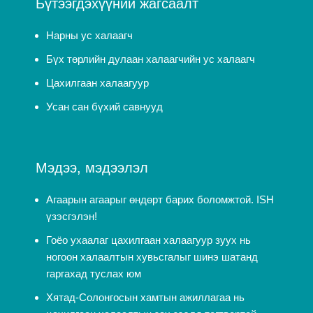
Бүтээгдэхүүний жагсаалт
Нарны ус халаагч
Бүх төрлийн дулаан халаагчийн ус халаагч
Цахилгаан халаагуур
Усан сан бүхий савнууд
Мэдээ, мэдээлэл
Агаарын агаарыг өндөрт барих боломжтой. ISH
үзэсгэлэн!
Гоёо ухаалаг цахилгаан халаагуур зуух нь
ногоон халаалтын хувьсгалыг шинэ шатанд
гаргахад туслах юм
Хятад-Солонгосын хамтын ажиллагаа нь