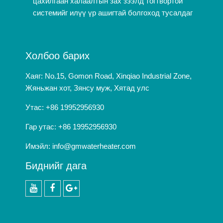
цахилгаан халаалтын зах зээлд тогтвортой
системийг илүү үр ашигтай болгоход тусалдаг
Холбоо барих
Хаяг: No.15, Gomon Road, Xinqiao Industrial Zone,
Жяньжан хот, Зянсу муж, Хятад улс
Утас: +86 19952956930
Гар утас: +86 19952956930
Имэйл:
info@gmwaterheater.com
Биднийг дага
youtube
Facebook
Google+