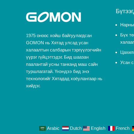
Бүтээг
Нарны
Бүх тө
1975 оноос хойш байгуулагдсан
халаа
GOMON нь Хятад улсад усан
халаалтын салбарын тэргүүлэгчийн
Цахил
үүрэг гүйцэтгэдэг. Бид шаазан
Усан с
паалантай усны танканд маш сайн
туршлагатай. Үнэндээ бид энэ
технологийг Хятадад хоёулангаар нь
хийдэг.
Arabic
Dutch
English
French