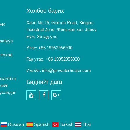
Холбоо барих
Хаяг: No.15, Gomon Road, Xinqiao
рих
Industrial Zone, Жяньжан хот, Зянсу
муж, Хятад улс
аагуур
Утас: +86 19952956930
ргахад
Гар утас: +86 19952956930
Имэйл:
info@gmwaterheater.com
лаалтын
Биднийг дага
мийг
тусалдаг
youtube
Facebook
Google+
Russian
Spanish
Turkish
Thai