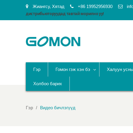
Жиангсу, Хятад
+86 19952956930
in
дистрибьюторуудад тавтай морилно уу!
Гэр
Гомон гэж хэн бэ
Халуун усн
Холбоо барих
Гэр
Видео бичлэгүүд