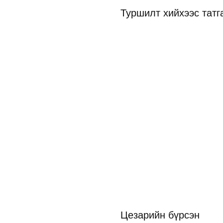
Туршилт хийхээс татг
Цезарийн бүрсэн