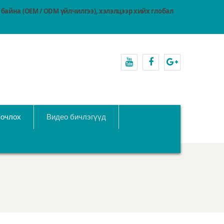
байна (OEM / ODM үйлчилгээ), хэлэлцээр хийх глобал
youtube
Facebook
Google+
зочлох
Видео бичлэгүүд