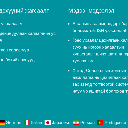
дэхүүний жагсаалт
Мэдээ, мэдээлэл
 ус халаагч
Агаарын агаарыг өндөрт ба
боломжтой. ISH үзэсгэлэн!
рлийн дулаан халаагчийн ус
гч
Гоёо ухаалаг цахилгаан хал
зуух нь ногоон халаалтын
гаан халаагуур
хувьсгалыг шинэ шатанд га
ан бүхий савнууд
туслах юм
Хятад-Солонгосын хамтын
ажиллагаа нь цахилгаан ха
зах зээлд тогтвортой систе
илүү үр ашигтай болгоход 
German
Italian
Japanese
Persian
Portuguese