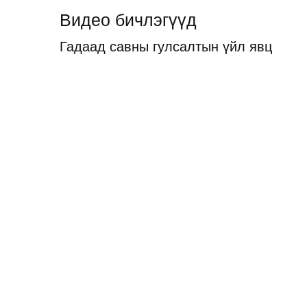
Видео бичлэгүүд
Гадаад савны гулсалтын үйл явц