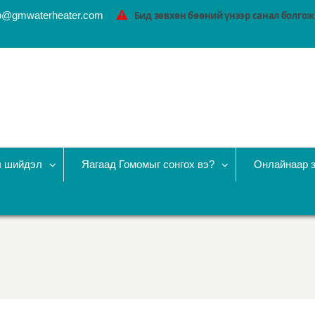
fo@gmwaterheater.com
Бид зөвхөн бөөний үнээр санал болгож 
ы шийдэл
Яагаад Гомомыг сонгох вэ?
Онлайнаар 