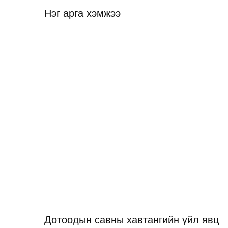
Нэг арга хэмжээ
Дотоодын савны хавтангийн үйл явц