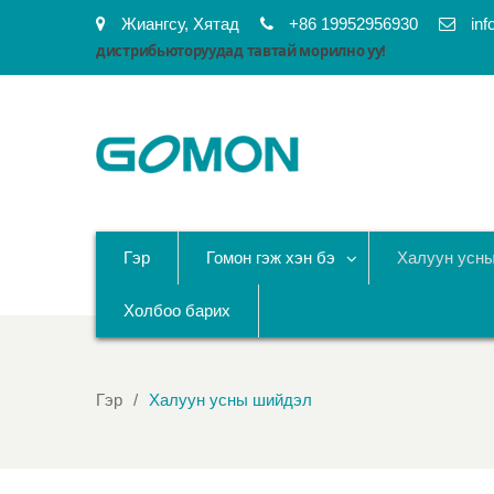
Жиангсу, Хятад
+86 19952956930
in
дистрибьюторуудад тавтай морилно уу!
Гэр
Гомон гэж хэн бэ
Халуун усн
Холбоо барих
Гэр
Халуун усны шийдэл