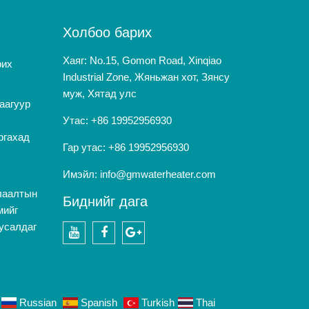
Холбоо барих
Хаяг: No.15, Gomon Road, Xinqiao
рих
Industrial Zone, Жяньжан хот, Зянсу
муж, Хятад улс
аагуур
Утас: +86 19952956930
ргахад
Гар утас: +86 19952956930
Имэйл:
info@gmwaterheater.com
лаалтын
Биднийг дага
мийг
тусалдаг
youtube
Facebook
Google+
Russian
Spanish
Turkish
Thai