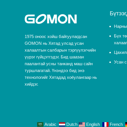
Бүтээг
Нарны
Бүх тө
1975 оноос хойш байгуулагдсан
халаа
GOMON нь Хятад улсад усан
халаалтын салбарын тэргүүлэгчийн
Цахил
үүрэг гүйцэтгэдэг. Бид шаазан
Усан с
паалантай усны танканд маш сайн
туршлагатай. Үнэндээ бид энэ
технологийг Хятадад хоёулангаар нь
хийдэг.
Arabic
Dutch
English
French