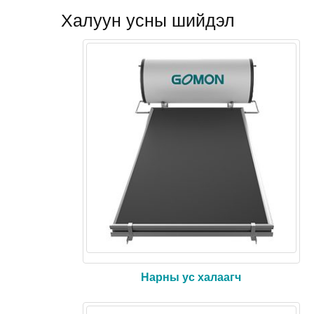
Халуун усны шийдэл
Нарны ус халаагч