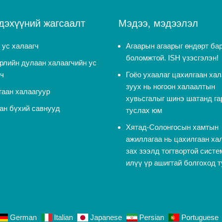
дэхүүний жагсаалт
Мэдээ, мэдээлэл
 ус халаагч
Агаарын агаарыг өндөрт ба
боломжтой. ISH үзэсгэлэн!
рлийн дулаан халаагчийн ус
гч
Гоёо ухаалаг цахилгаан хал
зуух нь ногоон халаалтын
гаан халаагуур
хувьсгалыг шинэ шатанд га
ан бүхий савнууд
туслах юм
Хятад-Солонгосын хамтын
ажиллагаа нь цахилгаан ха
зах зээлд тогтвортой систе
илүү үр ашигтай болгоход 
German
Italian
Japanese
Persian
Portuguese