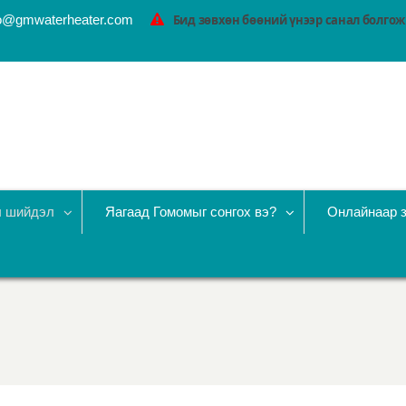
fo@gmwaterheater.com
Бид зөвхөн бөөний үнээр санал болгож 
ы шийдэл
Яагаад Гомомыг сонгох вэ?
Онлайнаар 