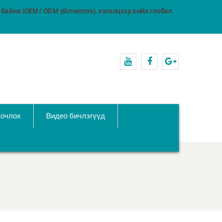
байна (OEM / ODM үйлчилгээ), хэлэлцээр хийх глобал
youtube
Facebook
Google+
зочлох
Видео бичлэгүүд